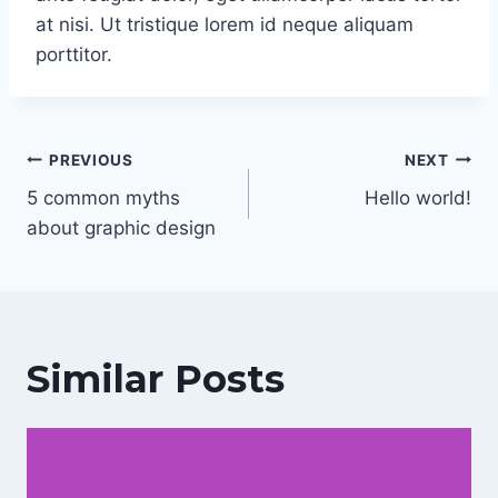
at nisi. Ut tristique lorem id neque aliquam
porttitor.
Post
PREVIOUS
NEXT
navigation
5 common myths
Hello world!
about graphic design
Similar Posts