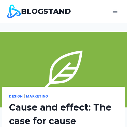
Skip
BLOGSTAND
to
content
DESIGN
|
MARKETING
Cause and effect: The
case for cause